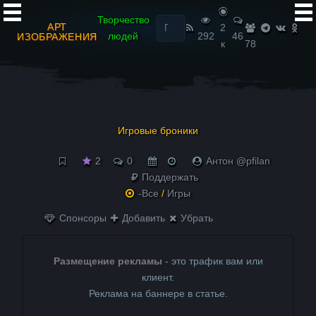
Найти:
Творчество
АРТ
2
людей
292
46
ИЗОБРАЖЕНИЯ
к
78
Игровые броники
2
0
Антон @pfilan
Поддержать
-Все
/
Игры
Спонсоры
Добавить
Убрать
Размещение рекламы
- это трафик вам или
клиент.
Реклама на баннере в статье.