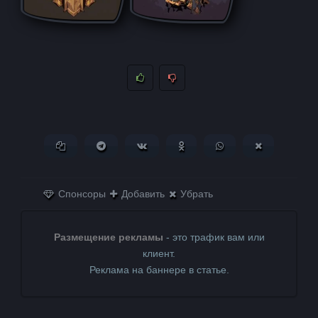
Копировать ссылку
Поделиться в Telegram
Поделиться ВКонтакте
Поделиться в
Поделиться в
Поделитьс
Одноклассниках
WhatsApp
в X (Twitter)
Спонсоры
Добавить
Убрать
Размещение рекламы
- это трафик вам или
клиент.
Реклама на баннере в статье.