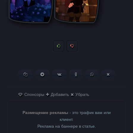
Копировать ссылку
Поделиться в Telegram
Поделиться ВКонтакте
Поделиться в
Поделиться в
Поделитьс
Одноклассниках
WhatsApp
в X (Twitter)
Спонсоры
Добавить
Убрать
Размещение рекламы
- это трафик вам или
клиент.
Реклама на баннере в статье.