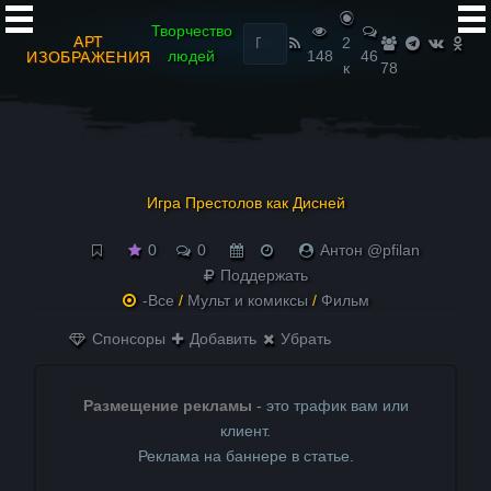
Найти:
Творчество
АРТ
2
людей
148
46
ИЗОБРАЖЕНИЯ
к
78
Игра Престолов как Дисней
0
0
Антон @pfilan
Поддержать
-Все
/
Мульт и комиксы
/
Фильм
Спонсоры
Добавить
Убрать
Размещение рекламы
- это трафик вам или
клиент.
Реклама на баннере в статье.