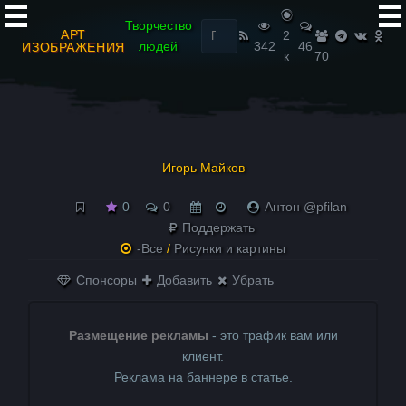
Найти:
Творчество
АРТ
2
людей
342
46
ИЗОБРАЖЕНИЯ
к
70
Игорь Майков
0
0
Антон @pfilan
Поддержать
-Все
/
Рисунки и картины
Спонсоры
Добавить
Убрать
Размещение рекламы
- это трафик вам или
клиент.
Реклама на баннере в статье.