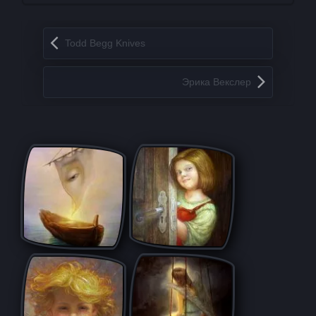
Запись навигация
Todd Begg Knives
Эрика Векслер