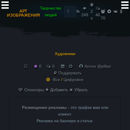
Найти:
Творчество
АРТ
2
людей
249
46
ИЗОБРАЖЕНИЯ
к
70
Художники
0
0
Антон @pfilan
Поддержать
-Все
/
Цифровое
Спонсоры
Добавить
Убрать
Размещение рекламы
- это трафик вам или
клиент.
Реклама на баннере в статье.