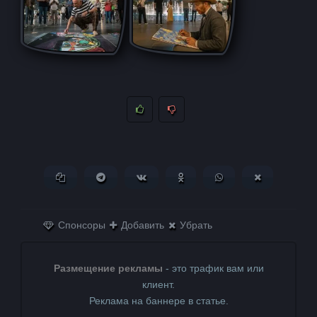
Копировать ссылку
Поделиться в Telegram
Поделиться ВКонтакте
Поделиться в
Поделиться в
Поделитьс
Одноклассниках
WhatsApp
в X (Twitter)
Спонсоры
Добавить
Убрать
Размещение рекламы
- это трафик вам или
клиент.
Реклама на баннере в статье.