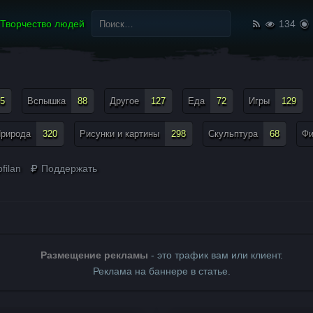
Найти:
Творчество людей
134
5
Вспышка
88
Другое
127
Еда
72
Игры
129
рирода
320
Рисунки и картины
298
Скульптура
68
Ф
filan
Поддержать
Размещение рекламы
- это трафик вам или клиент.
Реклама на баннере в статье.