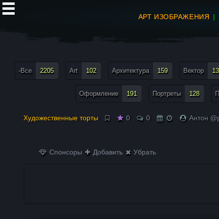
АРТ ИЗОБРАЖЕНИЯ
все теги меню
-Все
2205
Art
102
Архитектура
159
Вектор
13
Оформление
191
Портреты
128
П
Художественные торты
0
0
Антон @p
Спонсоры
Добавить
Убрать