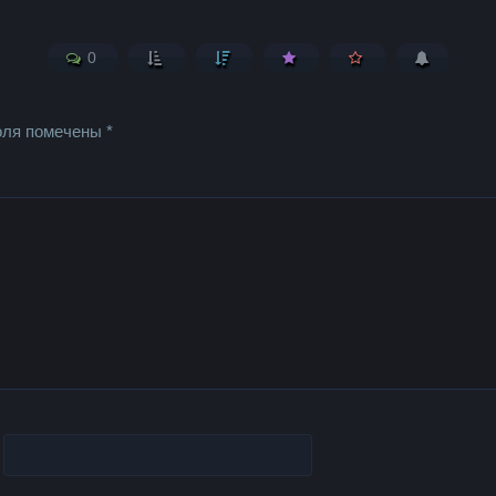
0
оля помечены
*