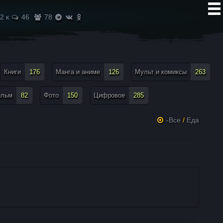
2 к
46
78
Книги
176
Манга и аниме
126
Мульт и комиксы
263
ильм
82
Фото
150
Цифровое
285
-Все
/
Еда