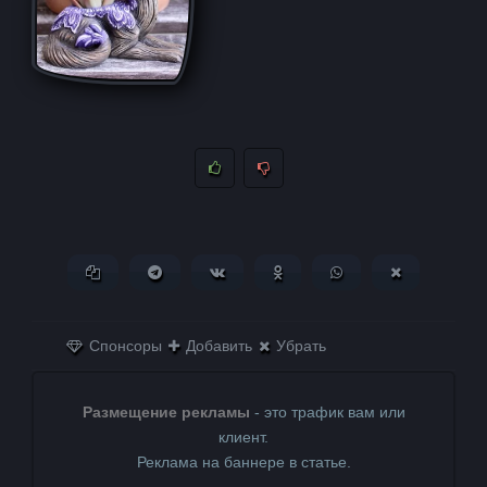
Копировать ссылку
Поделиться в Telegram
Поделиться ВКонтакте
Поделиться в
Поделиться в
Поделитьс
Одноклассниках
WhatsApp
в X (Twitter)
Спонсоры
Добавить
Убрать
Размещение рекламы
- это трафик вам или
клиент.
Реклама на баннере в статье.