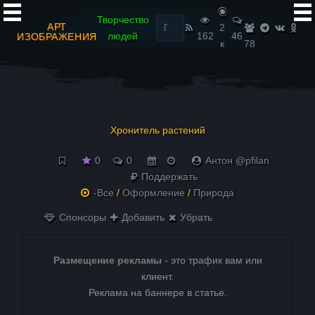
Найти:
Творчество
АРТ
2
людей
162
46
ИЗОБРАЖЕНИЯ
к
78
Хронитель растений
0
0
Антон @pfilan
Поддержать
-Все
/
Оформление
/
Природа
Спонсоры
Добавить
Убрать
Размещение рекламы
- это трафик вам или
клиент.
Реклама на баннере в статье.