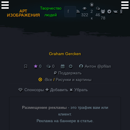
Найти:
Творчество
АРТ
2
людей
322
46
ИЗОБРАЖЕНИЯ
к
78
Graham Gercken
0
0
Антон @pfilan
Поддержать
-Все
/
Рисунки и картины
Спонсоры
Добавить
Убрать
Размещение рекламы
- это трафик вам или
клиент.
Реклама на баннере в статье.