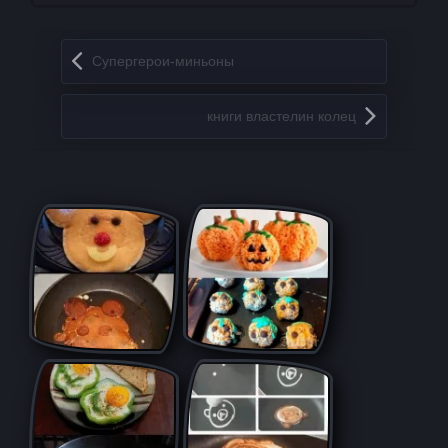
Запись навигация
Супергерои-миньоны
книги властелин колец