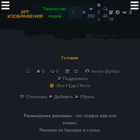
Найти:
Творчество
АРТ
2
людей
392
46
ИЗОБРАЖЕНИЯ
к
78
Готовим
0
0
Антон @pfilan
Поддержать
-Все
/
Еда
/
Фото
Спонсоры
Добавить
Убрать
Размещение рекламы
- это трафик вам или
клиент.
Реклама на баннере в статье.