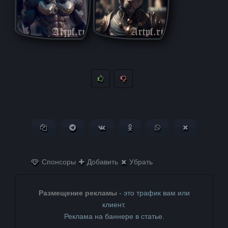
Копировать ссылку
Поделиться в Telegram
Поделиться ВКонтакте
Поделиться в
Поделиться в
Поделитьс
Одноклассниках
WhatsApp
в X (Twitter)
Спонсоры
Добавить
Убрать
Размещение рекламы
- это трафик вам или
клиент.
Реклама на баннере в статье.