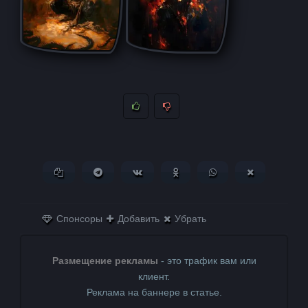
Копировать ссылку
Поделиться в Telegram
Поделиться ВКонтакте
Поделиться в
Поделиться в
Поделитьс
Одноклассниках
WhatsApp
в X (Twitter)
Спонсоры
Добавить
Убрать
Размещение рекламы
- это трафик вам или
клиент.
Реклама на баннере в статье.