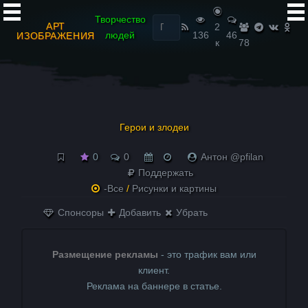
Найти:
Творчество
АРТ
2
людей
136
46
ИЗОБРАЖЕНИЯ
к
78
Герои и злодеи
0
0
Антон @pfilan
Поддержать
-Все
/
Рисунки и картины
Спонсоры
Добавить
Убрать
Размещение рекламы
- это трафик вам или
клиент.
Реклама на баннере в статье.