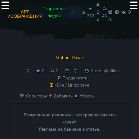
Найти:
Творчество
АРТ
2
людей
353
46
ИЗОБРАЖЕНИЯ
к
78
Gabriel Dawe
0
0
Антон @pfilan
Поддержать
-Все
/
Цифровое
Спонсоры
Добавить
Убрать
Размещение рекламы
- это трафик вам или
клиент.
Реклама на баннере в статье.