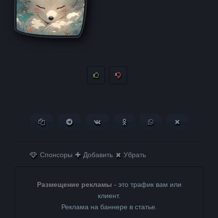
Копировать ссылку
Поделиться в Telegram
Поделиться ВКонтакте
Поделиться в
Поделиться в
Поделитьс
Одноклассниках
WhatsApp
в X (Twitter)
Спонсоры
Добавить
Убрать
Размещение рекламы
- это трафик вам или
клиент.
Реклама на баннере в статье.