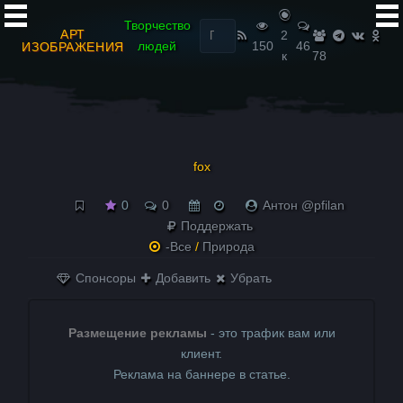
Найти:
Творчество
АРТ
2
людей
150
46
ИЗОБРАЖЕНИЯ
к
78
fox
0
0
Антон @pfilan
Поддержать
-Все
/
Природа
Спонсоры
Добавить
Убрать
Размещение рекламы
- это трафик вам или
клиент.
Реклама на баннере в статье.