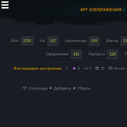
АРТ ИЗОБРАЖЕНИЯ
все теги меню
-Все
2205
Art
102
Архитектура
159
Вектор
13
Оформление
191
Портреты
128
П
Фисташковое настроение
0
0
Антон 
Спонсоры
Добавить
Убрать