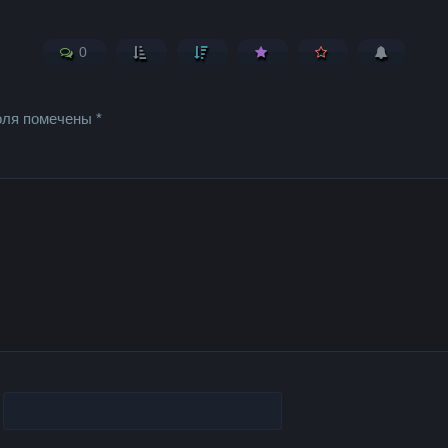
0
оля помечены
*