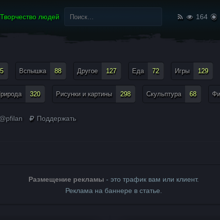
Найти:
Творчество людей
164
5
Вспышка
88
Другое
127
Еда
72
Игры
129
рирода
320
Рисунки и картины
298
Скульптура
68
Ф
@pfilan
Поддержать
Размещение рекламы
- это трафик вам или клиент.
Реклама на баннере в статье.