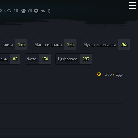
2 к
46
78
Книги
176
Манга и аниме
126
Мульт и комиксы
263
ильм
82
Фото
150
Цифровое
285
-Все
/
Еда