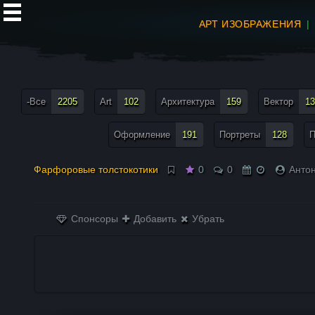
АРТ ИЗОБРАЖЕНИЯ
все теги меню
-Все
2205
Art
102
Архитектура
159
Вектор
13
Оформление
191
Портреты
128
П
Фарфоровые толстокотики
0
0
Антон
Спонсоры
Добавить
Убрать