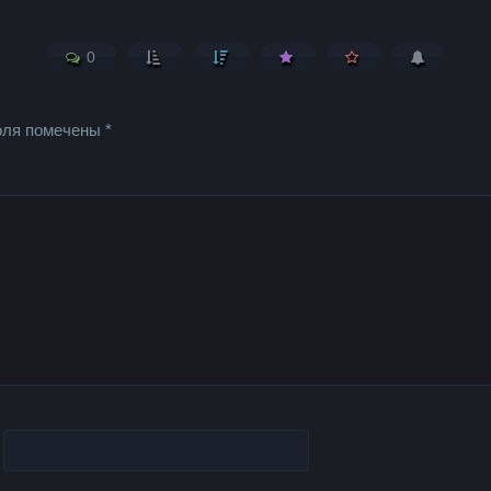
0
оля помечены
*