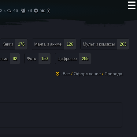
2 к
46
78
Книги
176
Манга и аниме
126
Мульт и комиксы
263
ильм
82
Фото
150
Цифровое
285
-Все
/
Оформление
/
Природа