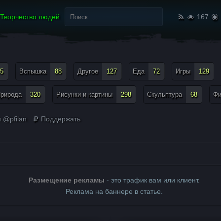
Найти:
Творчество людей
167
5
Вспышка
88
Другое
127
Еда
72
Игры
129
рирода
320
Рисунки и картины
298
Скульптура
68
Ф
 @pfilan
Поддержать
Размещение рекламы
- это трафик вам или клиент.
Реклама на баннере в статье.