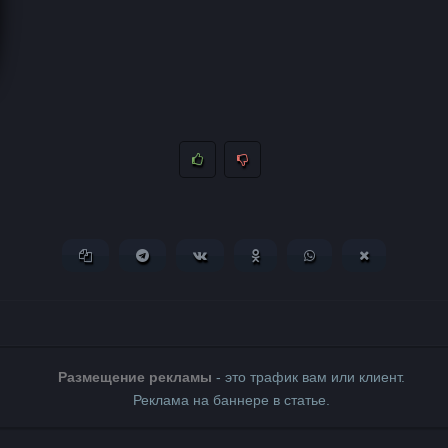
Копировать ссылку
Поделиться в Telegram
Поделиться ВКонтакте
Поделиться в Одноклассни
Поделиться в What
Поделиться 
Размещение рекламы
- это трафик вам или клиент.
Реклама на баннере в статье.