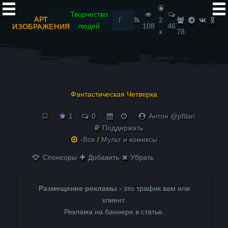
Найти:
Творчество
АРТ
2
людей
108
46
ИЗОБРАЖЕНИЯ
к
78
Фантастическая Четверка
1
0
Антон @pfilan
Поддержать
-Все
/
Мульт и комиксы
Спонсоры
Добавить
Убрать
Размещение рекламы
- это трафик вам или
клиент.
Реклама на баннере в статье.