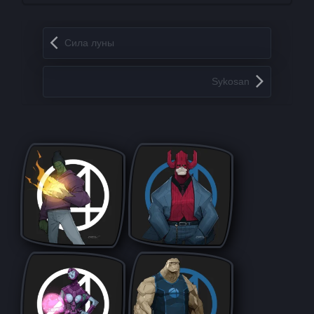
Запись навигация
Сила луны
Sykosan