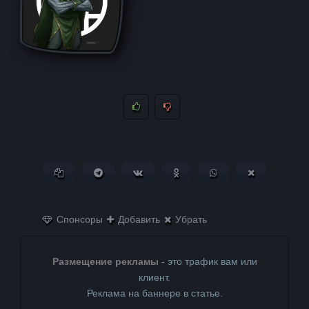
Копировать ссылку
Поделиться в Telegram
Поделиться ВКонтакте
Поделиться в
Поделиться в
Поделитьс
Одноклассниках
WhatsApp
в X (Twitter)
Спонсоры
Добавить
Убрать
Размещение рекламы
- это трафик вам или
клиент.
Реклама на баннере в статье.