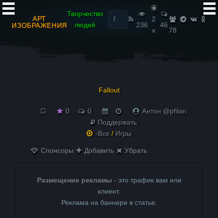
Найти:
Творчество
АРТ
2
людей
236
46
ИЗОБРАЖЕНИЯ
к
78
Fallout
0
0
Антон @pfilan
Поддержать
-Все
/
Игры
Спонсоры
Добавить
Убрать
Размещение рекламы
- это трафик вам или
клиент.
Реклама на баннере в статье.