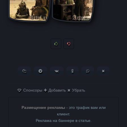
Копировать ссылку
Поделиться в Telegram
Поделиться ВКонтакте
Поделиться в
Поделиться в
Поделитьс
Одноклассниках
WhatsApp
в X (Twitter)
Спонсоры
Добавить
Убрать
Размещение рекламы
- это трафик вам или
клиент.
Реклама на баннере в статье.