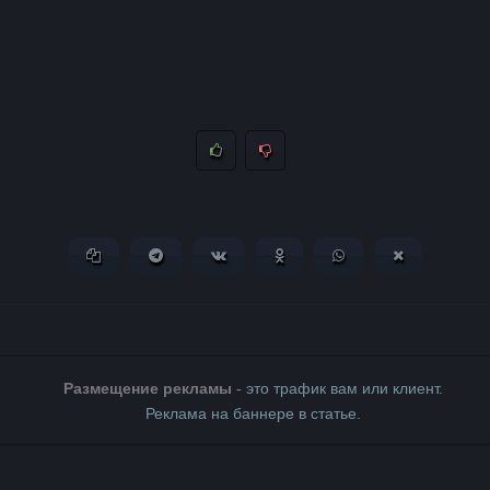
Копировать ссылку
Поделиться в Telegram
Поделиться ВКонтакте
Поделиться в Одноклассни
Поделиться в What
Поделиться 
Размещение рекламы
- это трафик вам или клиент.
Реклама на баннере в статье.