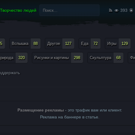
Найти:
Творчество людей
393
5
Вспышка
88
Другое
127
Еда
72
Игры
129
рирода
320
Рисунки и картины
298
Скульптура
68
Ф
ддержать
Размещение рекламы
- это трафик вам или клиент.
Реклама на баннере в статье.