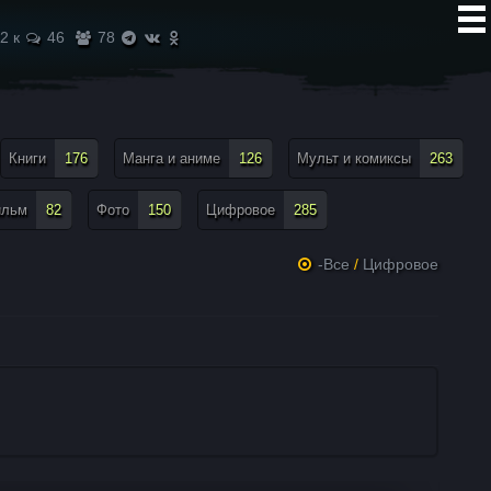
2 к
46
78
Книги
176
Манга и аниме
126
Мульт и комиксы
263
ильм
82
Фото
150
Цифровое
285
-Все
/
Цифровое