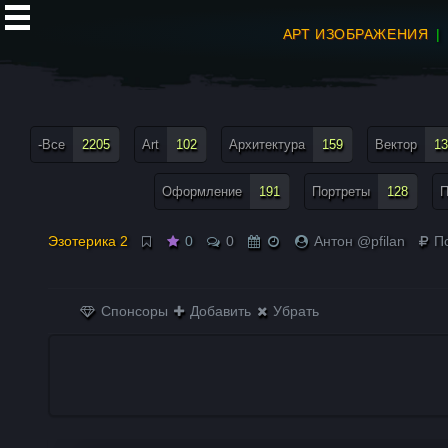
АРТ ИЗОБРАЖЕНИЯ
все теги меню
-Все
2205
Art
102
Архитектура
159
Вектор
13
Оформление
191
Портреты
128
П
Эзотерика 2
0
0
Антон @pfilan
По
Спонсоры
Добавить
Убрать