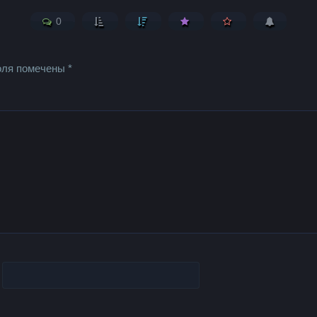
0
оля помечены
*