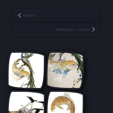
Запись навигация
Kinshra
Кариатида — статуя