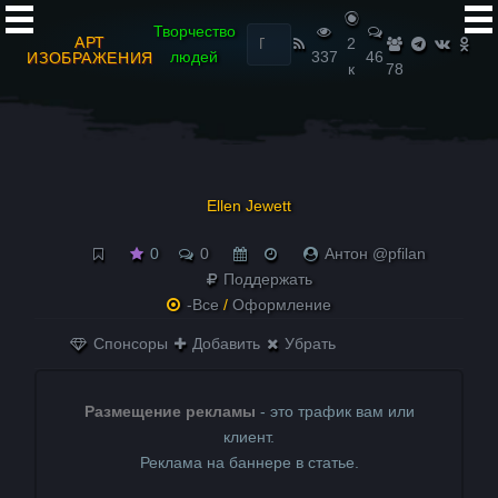
Найти:
Творчество
АРТ
2
людей
337
46
ИЗОБРАЖЕНИЯ
к
78
Ellen Jewett
0
0
Антон @pfilan
Поддержать
-Все
/
Оформление
Спонсоры
Добавить
Убрать
Размещение рекламы
- это трафик вам или
клиент.
Реклама на баннере в статье.