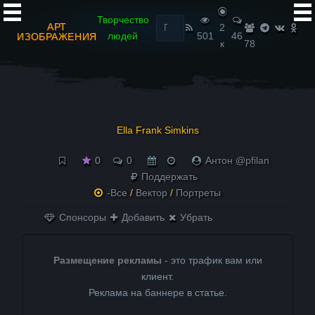
Найти:
Творчество
АРТ
2
людей
501
46
ИЗОБРАЖЕНИЯ
к
78
Ella Frank Simkins
0
0
Антон @pfilan
Поддержать
-Все
/
Вектор
/
Портреты
Спонсоры
Добавить
Убрать
Размещение рекламы
- это трафик вам или
клиент.
Реклама на баннере в статье.