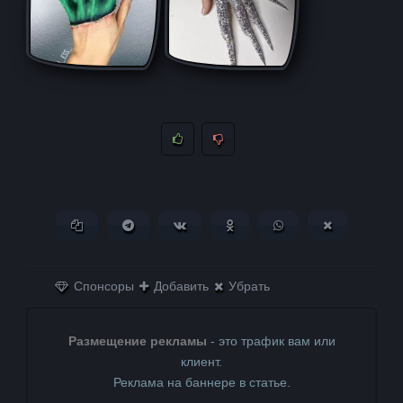
Копировать ссылку
Поделиться в Telegram
Поделиться ВКонтакте
Поделиться в
Поделиться в
Поделитьс
Одноклассниках
WhatsApp
в X (Twitter)
Спонсоры
Добавить
Убрать
Размещение рекламы
- это трафик вам или
клиент.
Реклама на баннере в статье.