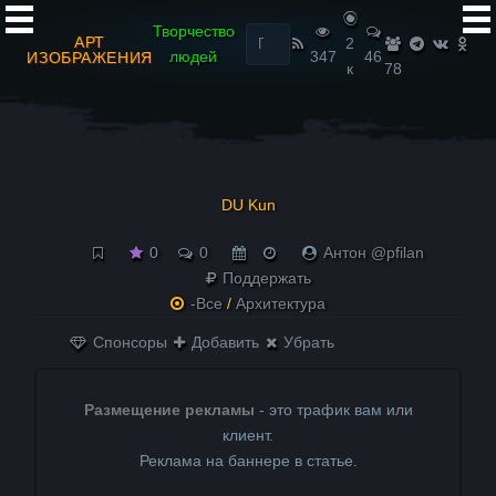
Найти:
Творчество
АРТ
2
людей
347
46
ИЗОБРАЖЕНИЯ
к
78
DU Kun
0
0
Антон @pfilan
Поддержать
-Все
/
Архитектура
Спонсоры
Добавить
Убрать
Размещение рекламы
- это трафик вам или
клиент.
Реклама на баннере в статье.