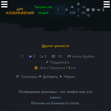
Найти:
Творчество
АРТ
2
людей
318
46
ИЗОБРАЖЕНИЯ
к
78
Другие ценности
0
0
Антон @pfilan
Поддержать
-Все
/
Портреты
/
Фото
Спонсоры
Добавить
Убрать
Размещение рекламы
- это трафик вам или
клиент.
Реклама на баннере в статье.