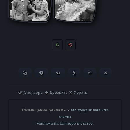
Копировать ссылку
Поделиться в Telegram
Поделиться ВКонтакте
Поделиться в
Поделиться в
Поделитьс
Одноклассниках
WhatsApp
в X (Twitter)
Спонсоры
Добавить
Убрать
Размещение рекламы
- это трафик вам или
клиент.
Реклама на баннере в статье.