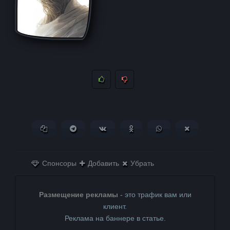
Копировать ссылку
Поделиться в Telegram
Поделиться ВКонтакте
Поделиться в
Поделиться в
Поделитьс
Одноклассниках
WhatsApp
в X (Twitter)
Спонсоры
Добавить
Убрать
Размещение рекламы
- это трафик вам или
клиент.
Реклама на баннере в статье.