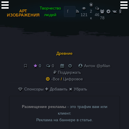
Найти:
Творчество
АРТ
2
людей
121
46
ИЗОБРАЖЕНИЯ
к
78
Древние
0
0
Антон @pfilan
Поддержать
-Все
/
Цифровое
Спонсоры
Добавить
Убрать
Размещение рекламы
- это трафик вам или
клиент.
Реклама на баннере в статье.