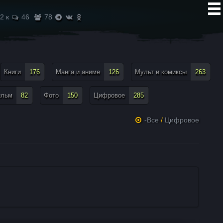
2 к
46
78
Книги
176
Манга и аниме
126
Мульт и комиксы
263
ильм
82
Фото
150
Цифровое
285
-Все
/
Цифровое