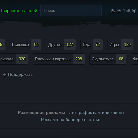
Найти:
Творчество людей
158
5
Вспышка
88
Другое
127
Еда
72
Игры
129
рирода
320
Рисунки и картины
298
Скульптура
68
Ф
Поддержать
Размещение рекламы
- это трафик вам или клиент.
Реклама на баннере в статье.