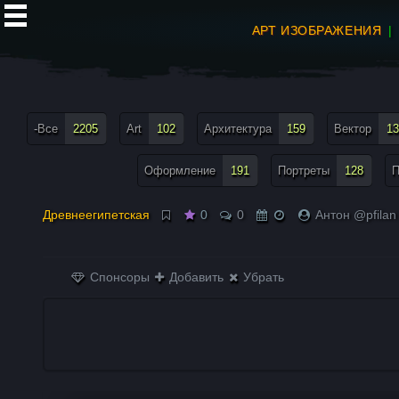
АРТ ИЗОБРАЖЕНИЯ
все теги меню
-Все
2205
Art
102
Архитектура
159
Вектор
13
Оформление
191
Портреты
128
П
Древнеегипетская
0
0
Антон @pfilan
Спонсоры
Добавить
Убрать