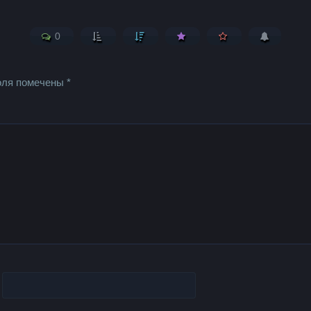
0
оля помечены
*