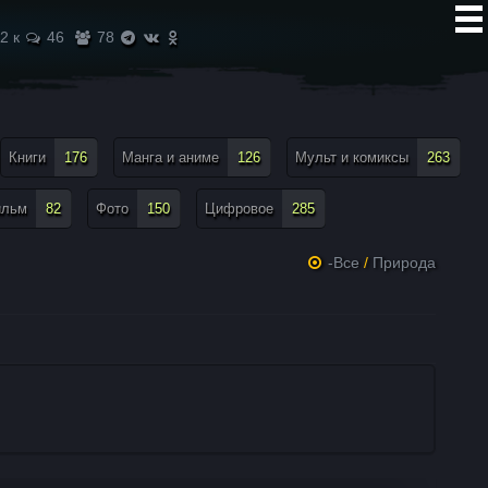
2 к
46
78
Книги
176
Манга и аниме
126
Мульт и комиксы
263
ильм
82
Фото
150
Цифровое
285
-Все
/
Природа