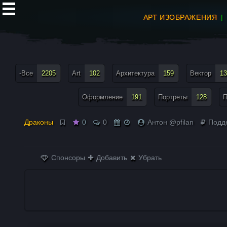
АРТ ИЗОБРАЖЕНИЯ
все теги меню
-Все
2205
Art
102
Архитектура
159
Вектор
13
Оформление
191
Портреты
128
П
Драконы
0
0
Антон @pfilan
Подд
Спонсоры
Добавить
Убрать