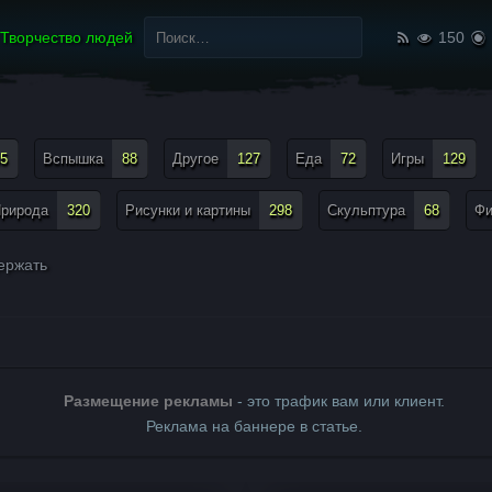
Найти:
Творчество людей
150
5
Вспышка
88
Другое
127
Еда
72
Игры
129
рирода
320
Рисунки и картины
298
Скульптура
68
Ф
ержать
Размещение рекламы
- это трафик вам или клиент.
Реклама на баннере в статье.