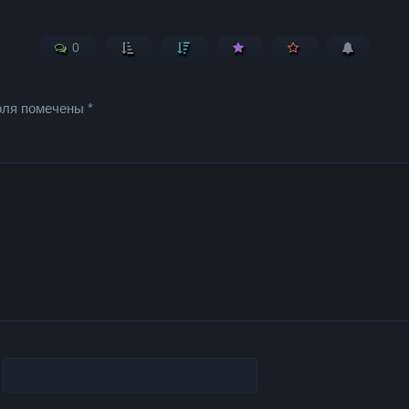
0
оля помечены
*