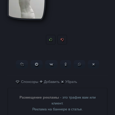
Копировать ссылку
Поделиться в Telegram
Поделиться ВКонтакте
Поделиться в
Поделиться в
Поделитьс
Одноклассниках
WhatsApp
в X (Twitter)
Спонсоры
Добавить
Убрать
Размещение рекламы
- это трафик вам или
клиент.
Реклама на баннере в статье.