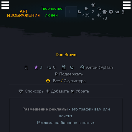
Найти:
Творчество
АРТ
2
людей
439
46
ИЗОБРАЖЕНИЯ
к
78
Don Brown
0
0
Антон @pfilan
Поддержать
-Все
/
Скульптура
Спонсоры
Добавить
Убрать
Размещение рекламы
- это трафик вам или
клиент.
Реклама на баннере в статье.