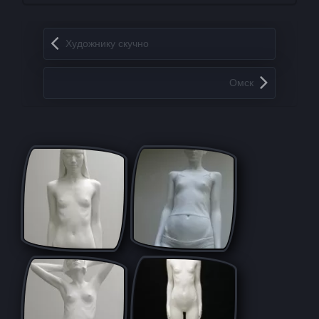
Запись навигация
Художнику скучно
Омск