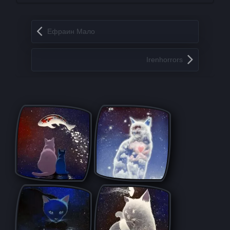
Запись навигация
Ефраин Мало
Irenhorrors