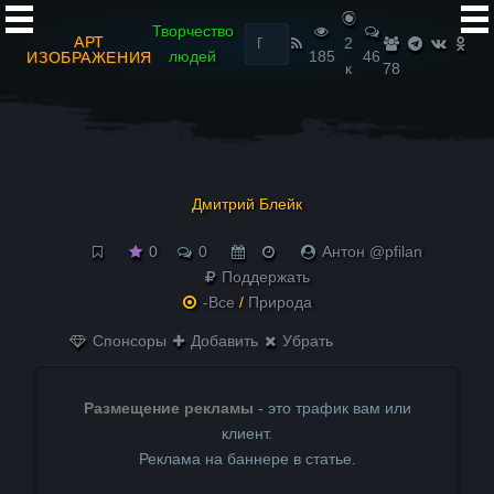
Найти:
Творчество
АРТ
2
людей
185
46
ИЗОБРАЖЕНИЯ
к
78
Дмитрий Блейк
0
0
Антон @pfilan
Поддержать
-Все
/
Природа
Спонсоры
Добавить
Убрать
Размещение рекламы
- это трафик вам или
клиент.
Реклама на баннере в статье.