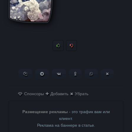
Копировать ссылку
Поделиться в Telegram
Поделиться ВКонтакте
Поделиться в
Поделиться в
Поделитьс
Одноклассниках
WhatsApp
в X (Twitter)
Спонсоры
Добавить
Убрать
Размещение рекламы
- это трафик вам или
клиент.
Реклама на баннере в статье.