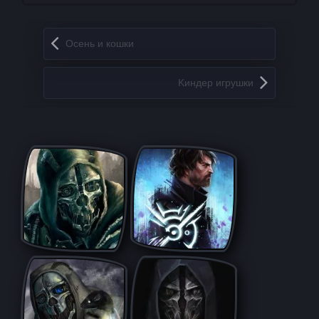
Запись навигация
Осень и кошки
Kиндep игрушки