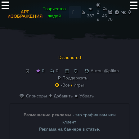
Найти:
Творчество
АРТ
2
людей
337
46
ИЗОБРАЖЕНИЯ
к
70
Dishonored
0
0
Антон @pfilan
Поддержать
-Все
/
Игры
Спонсоры
Добавить
Убрать
Размещение рекламы
- это трафик вам или
клиент.
Реклама на баннере в статье.