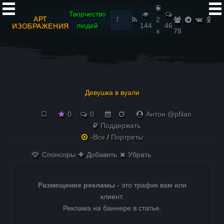
Найти:
Творчество
АРТ
2
людей
144
46
ИЗОБРАЖЕНИЯ
к
78
Девушка в вуали
0
0
Антон @pfilan
Поддержать
-Все
/
Портреты
Спонсоры
Добавить
Убрать
Размещение рекламы
- это трафик вам или
клиент.
Реклама на баннере в статье.