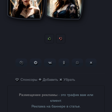
Копировать ссылку
Поделиться в Telegram
Поделиться ВКонтакте
Поделиться в
Поделиться в
Поделитьс
Одноклассниках
WhatsApp
в X (Twitter)
Спонсоры
Добавить
Убрать
Размещение рекламы
- это трафик вам или
клиент.
Реклама на баннере в статье.