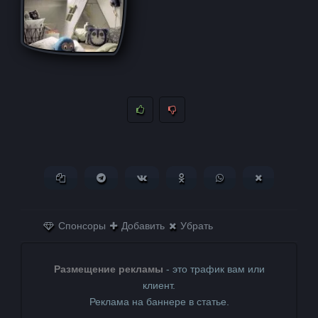
Копировать ссылку
Поделиться в Telegram
Поделиться ВКонтакте
Поделиться в
Поделиться в
Поделитьс
Одноклассниках
WhatsApp
в X (Twitter)
Спонсоры
Добавить
Убрать
Размещение рекламы
- это трафик вам или
клиент.
Реклама на баннере в статье.