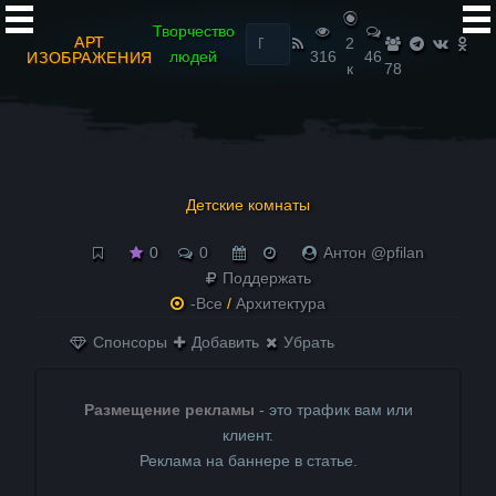
Найти:
Творчество
АРТ
2
людей
316
46
ИЗОБРАЖЕНИЯ
к
78
Детские комнаты
0
0
Антон @pfilan
Поддержать
-Все
/
Архитектура
Спонсоры
Добавить
Убрать
Размещение рекламы
- это трафик вам или
клиент.
Реклама на баннере в статье.