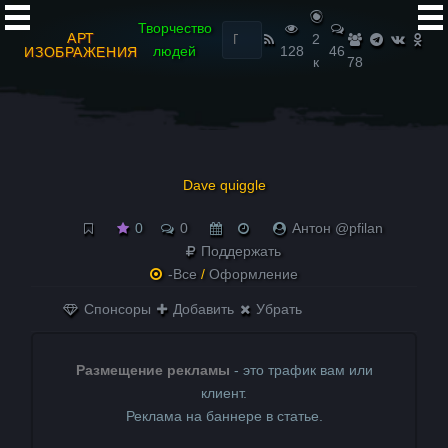
Найти:
Творчество
АРТ
2
людей
128
46
ИЗОБРАЖЕНИЯ
к
78
Dave quiggle
0
0
Антон @pfilan
Поддержать
-Все
/
Оформление
Спонсоры
Добавить
Убрать
Размещение рекламы
- это трафик вам или
клиент.
Реклама на баннере в статье.