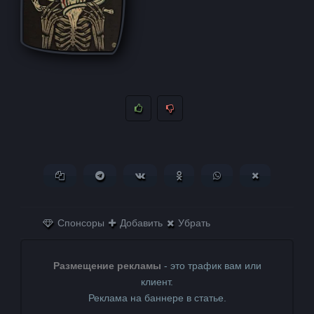
Копировать ссылку
Поделиться в Telegram
Поделиться ВКонтакте
Поделиться в
Поделиться в
Поделитьс
Одноклассниках
WhatsApp
в X (Twitter)
Спонсоры
Добавить
Убрать
Размещение рекламы
- это трафик вам или
клиент.
Реклама на баннере в статье.