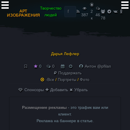
Найти:
Творчество
АРТ
2
людей
387
46
ИЗОБРАЖЕНИЯ
к
78
Дарья Лефлер
0
0
Антон @pfilan
Поддержать
-Все
/
Портреты
/
Фото
Спонсоры
Добавить
Убрать
Размещение рекламы
- это трафик вам или
клиент.
Реклама на баннере в статье.