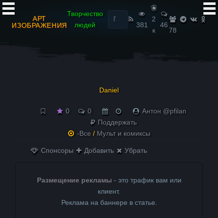
Найти:
Творчество
АРТ
2
людей
381
46
ИЗОБРАЖЕНИЯ
к
78
Daniel
0
0
Антон @pfilan
Поддержать
-Все
/
Мульт и комиксы
Спонсоры
Добавить
Убрать
Размещение рекламы
- это трафик вам или
клиент.
Реклама на баннере в статье.