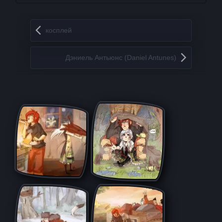
Запись навигация
косплей
Дэниель Антьюнс (Daniel Antunes)