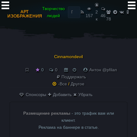
Найти:
Творчество
АРТ
2
людей
157
46
ИЗОБРАЖЕНИЯ
к
78
Cinnamondevil
0
0
Антон @pfilan
Поддержать
-Все
/
Другое
Спонсоры
Добавить
Убрать
Размещение рекламы
- это трафик вам или
клиент.
Реклама на баннере в статье.