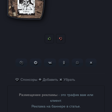
Копировать ссылку
Поделиться в Telegram
Поделиться ВКонтакте
Поделиться в
Поделиться в
Поделитьс
Одноклассниках
WhatsApp
в X (Twitter)
Спонсоры
Добавить
Убрать
Размещение рекламы
- это трафик вам или
клиент.
Реклама на баннере в статье.