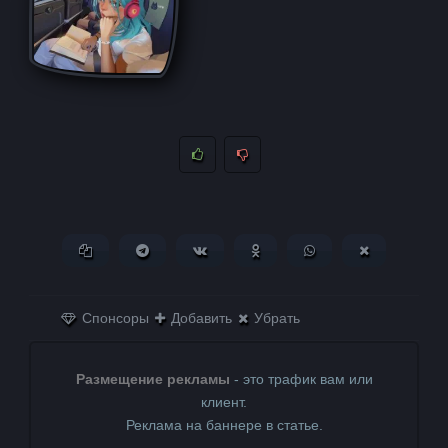
Копировать ссылку
Поделиться в Telegram
Поделиться ВКонтакте
Поделиться в
Поделиться в
Поделитьс
Одноклассниках
WhatsApp
в X (Twitter)
Спонсоры
Добавить
Убрать
Размещение рекламы
- это трафик вам или
клиент.
Реклама на баннере в статье.