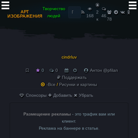
Найти:
Творчество
АРТ
2
людей
168
46
ИЗОБРАЖЕНИЯ
к
78
cindrluv
0
0
Антон @pfilan
Поддержать
-Все
/
Рисунки и картины
Спонсоры
Добавить
Убрать
Размещение рекламы
- это трафик вам или
клиент.
Реклама на баннере в статье.