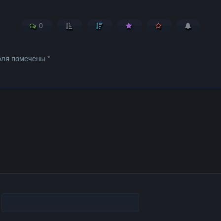
0
оля помечены
*