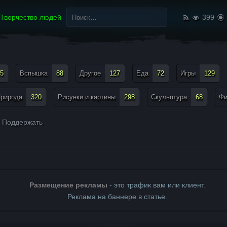
Найти:
Творчество людей
399
5
Вспышка
88
Другое
127
Еда
72
Игры
129
рирода
320
Рисунки и картины
298
Скульптура
68
Ф
Поддержать
Размещение рекламы
- это трафик вам или клиент.
Реклама на баннере в статье.