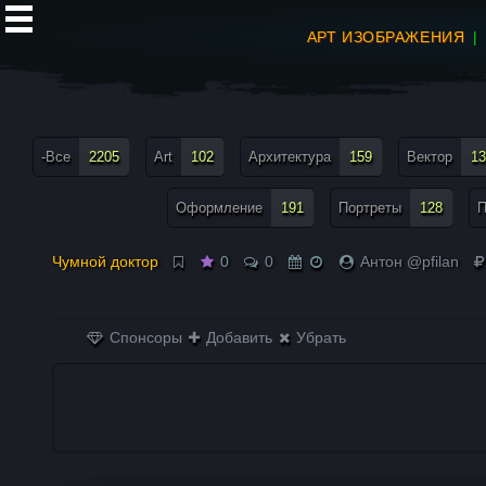
АРТ ИЗОБРАЖЕНИЯ
все теги меню
-Все
2205
Art
102
Архитектура
159
Вектор
13
Оформление
191
Портреты
128
П
Чумной доктор
0
0
Антон @pfilan
Спонсоры
Добавить
Убрать