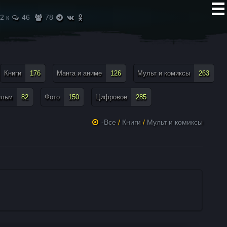
2 к
46
78
Книги
176
Манга и аниме
126
Мульт и комиксы
263
ильм
82
Фото
150
Цифровое
285
-Все
/
Книги
/
Мульт и комиксы