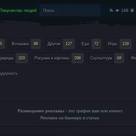
Найти:
Творчество людей
168
5
Вспышка
88
Другое
127
Еда
72
Игры
129
рирода
320
Рисунки и картины
298
Скульптура
68
Ф
ддержать
Размещение рекламы
- это трафик вам или клиент.
Реклама на баннере в статье.