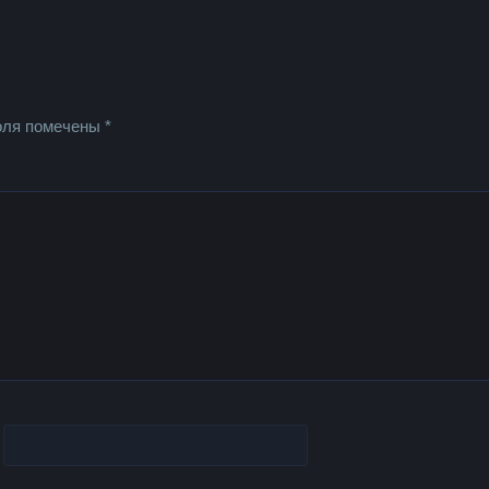
оля помечены
*