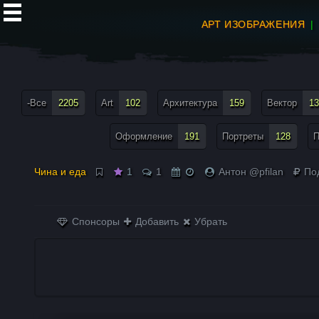
АРТ ИЗОБРАЖЕНИЯ
все теги меню
-Все
2205
Art
102
Архитектура
159
Вектор
13
Оформление
191
Портреты
128
П
Чина и еда
1
1
Антон @pfilan
По
Спонсоры
Добавить
Убрать