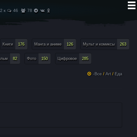
2 к
46
78
Книги
176
Манга и аниме
126
Мульт и комиксы
263
ильм
82
Фото
150
Цифровое
285
-Все
/
Art
/
Еда