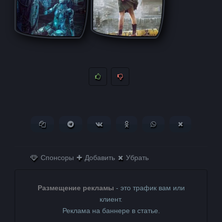
Копировать ссылку
Поделиться в Telegram
Поделиться ВКонтакте
Поделиться в
Поделиться в
Поделитьс
Одноклассниках
WhatsApp
в X (Twitter)
Спонсоры
Добавить
Убрать
Размещение рекламы
- это трафик вам или
клиент.
Реклама на баннере в статье.