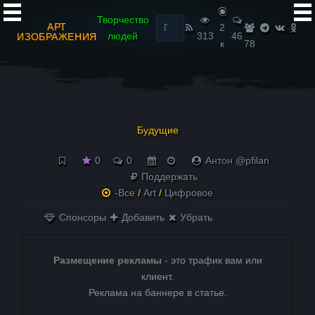
Найти:
Творчество
АРТ
2
людей
313
46
ИЗОБРАЖЕНИЯ
к
78
Будущие
0
0
Антон @pfilan
Поддержать
-Все
/
Art
/
Цифровое
Спонсоры
Добавить
Убрать
Размещение рекламы
- это трафик вам или
клиент.
Реклама на баннере в статье.