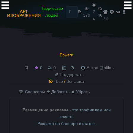
Найти:
Творчество
АРТ
2
людей
379
46
ИЗОБРАЖЕНИЯ
к
78
Брызги
0
0
Антон @pfilan
Поддержать
-Все
/
Вспышка
Спонсоры
Добавить
Убрать
Размещение рекламы
- это трафик вам или
клиент.
Реклама на баннере в статье.