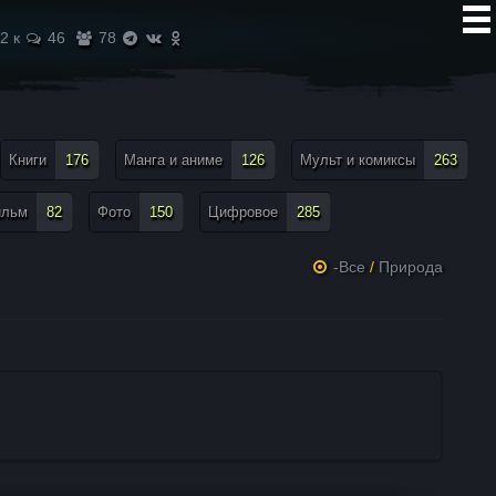
2 к
46
78
Книги
176
Манга и аниме
126
Мульт и комиксы
263
ильм
82
Фото
150
Цифровое
285
-Все
/
Природа