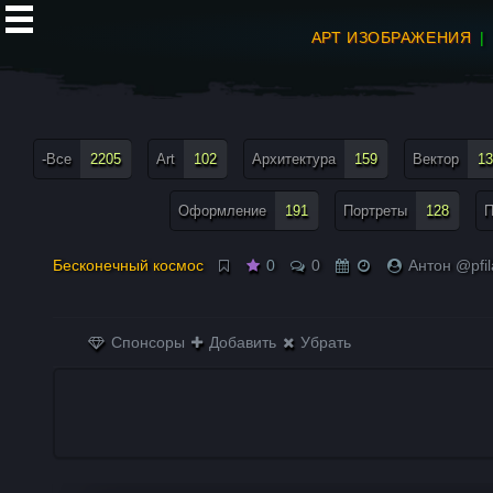
АРТ ИЗОБРАЖЕНИЯ
все теги меню
-Все
2205
Art
102
Архитектура
159
Вектор
13
Оформление
191
Портреты
128
П
Бесконечный космос
0
0
Антон @pfi
Спонсоры
Добавить
Убрать