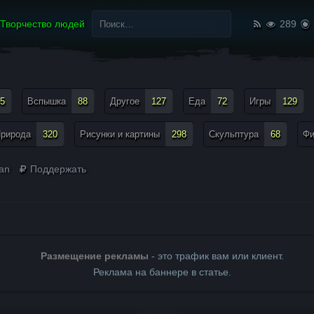
Найти:
Творчество людей
289
5
Вспышка
88
Другое
127
Еда
72
Игры
129
рирода
320
Рисунки и картины
298
Скульптура
68
Ф
lan
Поддержать
Размещение рекламы
- это трафик вам или клиент.
Реклама на баннере в статье.