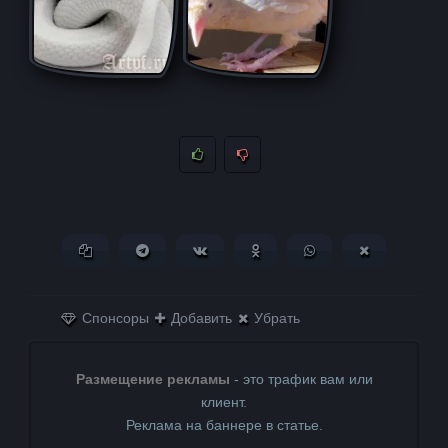
Копировать ссылку
Поделиться в Telegram
Поделиться ВКонтакте
Поделиться в
Поделиться в
Поделитьс
Одноклассниках
WhatsApp
в X (Twitter)
Спонсоры
Добавить
Убрать
Размещение рекламы
- это трафик вам или
клиент.
Реклама на баннере в статье.