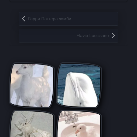
Запись навигация
Гарри Поттера зомби
Flavio Luccisano