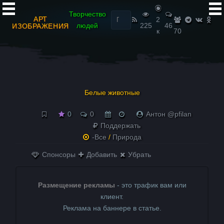
Найти:
Творчество
АРТ
2
людей
225
46
ИЗОБРАЖЕНИЯ
к
70
Белые животные
0
0
Антон @pfilan
Поддержать
-Все
/
Природа
Спонсоры
Добавить
Убрать
Размещение рекламы
- это трафик вам или
клиент.
Реклама на баннере в статье.