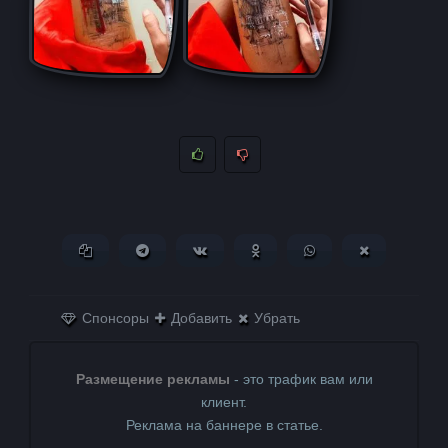
Копировать ссылку
Поделиться в Telegram
Поделиться ВКонтакте
Поделиться в
Поделиться в
Поделитьс
Одноклассниках
WhatsApp
в X (Twitter)
Спонсоры
Добавить
Убрать
Размещение рекламы
- это трафик вам или
клиент.
Реклама на баннере в статье.