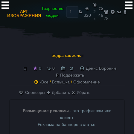
Найти:
Творчество
АРТ
2
людей
320
46
ИЗОБРАЖЕНИЯ
к
78
Бедра как холст
0
0
Денис Воронин
Поддержать
-Все
/
Вспышка
/
Оформление
Спонсоры
Добавить
Убрать
Размещение рекламы
- это трафик вам или
клиент.
Реклама на баннере в статье.