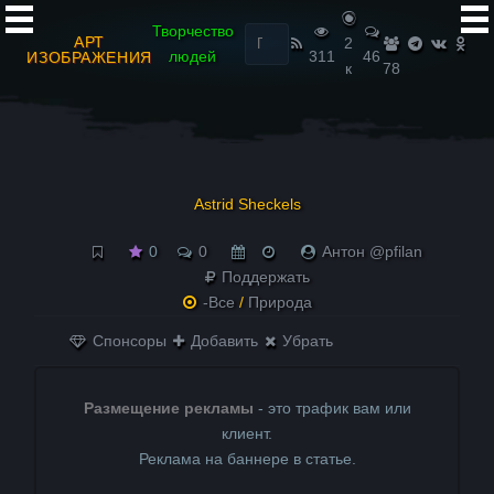
Найти:
Творчество
АРТ
2
людей
311
46
ИЗОБРАЖЕНИЯ
к
78
Astrid Sheckels
0
0
Антон @pfilan
Поддержать
-Все
/
Природа
Спонсоры
Добавить
Убрать
Размещение рекламы
- это трафик вам или
клиент.
Реклама на баннере в статье.