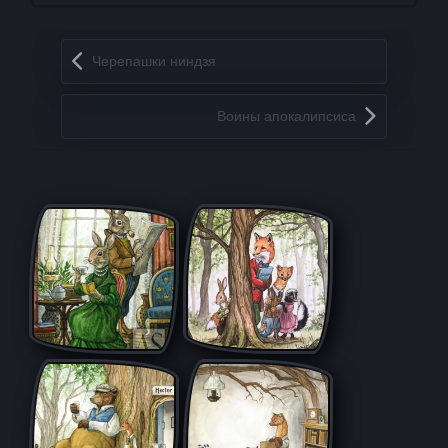
Запись навигация
Черепашки ниндзя
Воины апокалипсиса