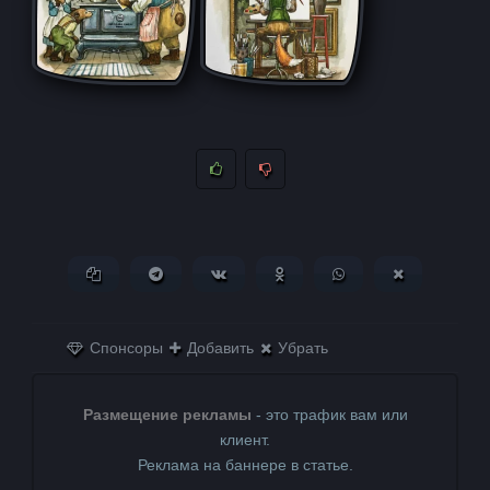
Копировать ссылку
Поделиться в Telegram
Поделиться ВКонтакте
Поделиться в
Поделиться в
Поделитьс
Одноклассниках
WhatsApp
в X (Twitter)
Спонсоры
Добавить
Убрать
Размещение рекламы
- это трафик вам или
клиент.
Реклама на баннере в статье.