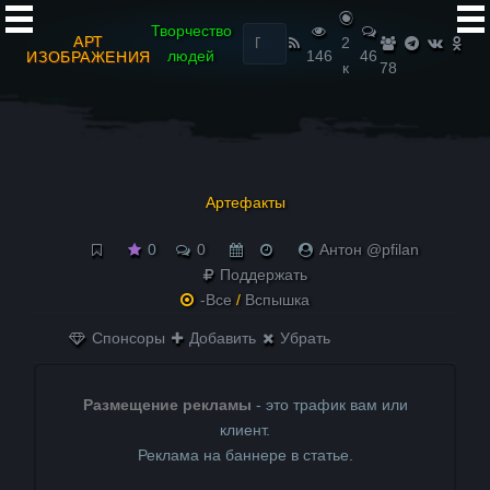
Найти:
Творчество
АРТ
2
людей
146
46
ИЗОБРАЖЕНИЯ
к
78
Артефакты
0
0
Антон @pfilan
Поддержать
-Все
/
Вспышка
Спонсоры
Добавить
Убрать
Размещение рекламы
- это трафик вам или
клиент.
Реклама на баннере в статье.