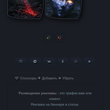
Копировать ссылку
Поделиться в Telegram
Поделиться ВКонтакте
Поделиться в
Поделиться в
Поделитьс
Одноклассниках
WhatsApp
в X (Twitter)
Спонсоры
Добавить
Убрать
Размещение рекламы
- это трафик вам или
клиент.
Реклама на баннере в статье.