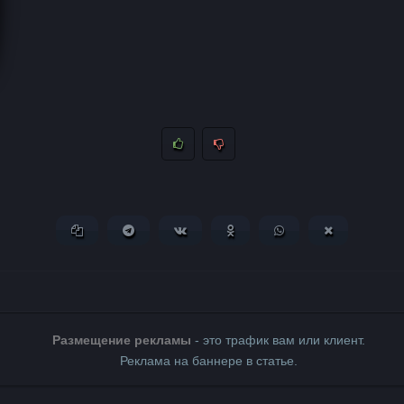
Копировать ссылку
Поделиться в Telegram
Поделиться ВКонтакте
Поделиться в Одноклассни
Поделиться в What
Поделиться 
Размещение рекламы
- это трафик вам или клиент.
Реклама на баннере в статье.