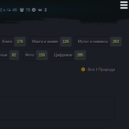
2 к
46
78
Книги
176
Манга и аниме
126
Мульт и комиксы
263
ильм
82
Фото
150
Цифровое
285
-Все
/
Природа