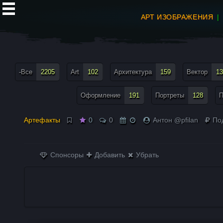
АРТ ИЗОБРАЖЕНИЯ
все теги меню
-Все
2205
Art
102
Архитектура
159
Вектор
13
Оформление
191
Портреты
128
П
Артефакты
0
0
Антон @pfilan
По
Спонсоры
Добавить
Убрать