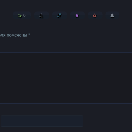
0
оля помечены
*