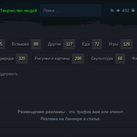
Найти:
Творчество людей
492
5
Вспышка
88
Другое
127
Еда
72
Игры
129
рирода
320
Рисунки и картины
298
Скульптура
68
Ф
ддержать
Размещение рекламы
- это трафик вам или клиент.
Реклама на баннере в статье.