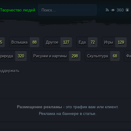
Найти:
Творчество людей
360
5
Вспышка
88
Другое
127
Еда
72
Игры
129
рирода
320
Рисунки и картины
298
Скульптура
68
Ф
ддержать
Размещение рекламы
- это трафик вам или клиент.
Реклама на баннере в статье.