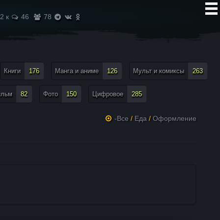
2 к
46
78
Книги
176
Манга и аниме
126
Мульт и комиксы
263
ильм
82
Фото
150
Цифровое
285
-Все
/
Еда
/
Оформление