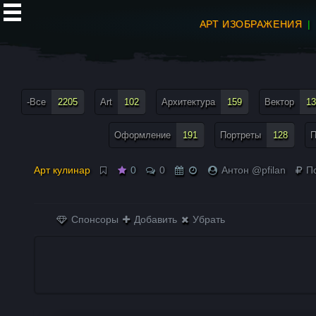
АРТ ИЗОБРАЖЕНИЯ
все теги меню
-Все
2205
Art
102
Архитектура
159
Вектор
13
Оформление
191
Портреты
128
П
Арт кулинар
0
0
Антон @pfilan
По
Спонсоры
Добавить
Убрать