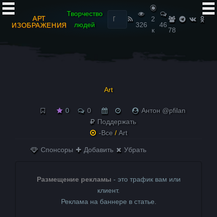
Найти:
Творчество
АРТ
2
людей
326
46
ИЗОБРАЖЕНИЯ
к
78
Art
0
0
Антон @pfilan
Поддержать
-Все
/
Art
Спонсоры
Добавить
Убрать
Размещение рекламы
- это трафик вам или
клиент.
Реклама на баннере в статье.