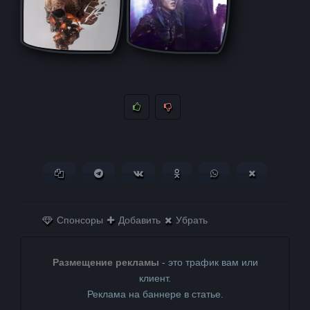
Копировать ссылку
Поделиться в Telegram
Поделиться ВКонтакте
Поделиться в
Поделиться в
Поделитьс
Одноклассниках
WhatsApp
в X (Twitter)
Спонсоры
Добавить
Убрать
Размещение рекламы
- это трафик вам или
клиент.
Реклама на баннере в статье.