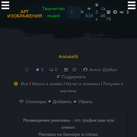
Найти:
Творчество
АРТ
2
людей
618
46
ИЗОБРАЖЕНИЯ
к
78
Ariduka55
0
0
Антон @pfilan
Поддержать
-Все
/
Манга и аниме
/
Мульт и комиксы
/
Рисунки и
картины
Спонсоры
Добавить
Убрать
Размещение рекламы
- это трафик вам или
клиент.
Реклама на баннере в статье.