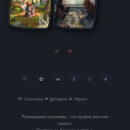
Копировать ссылку
Поделиться в Telegram
Поделиться ВКонтакте
Поделиться в
Поделиться в
Поделитьс
Одноклассниках
WhatsApp
в X (Twitter)
Спонсоры
Добавить
Убрать
Размещение рекламы
- это трафик вам или
клиент.