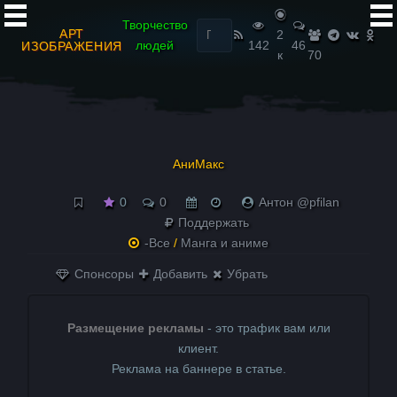
Найти:
Творчество
АРТ
2
людей
142
46
ИЗОБРАЖЕНИЯ
к
70
АниМакс
0
0
Антон @pfilan
Поддержать
-Все
/
Манга и аниме
Спонсоры
Добавить
Убрать
Размещение рекламы
- это трафик вам или
клиент.
Реклама на баннере в статье.