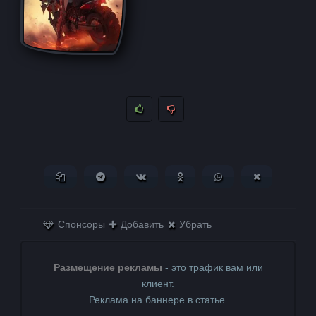
Копировать ссылку
Поделиться в Telegram
Поделиться ВКонтакте
Поделиться в
Поделиться в
Поделитьс
Одноклассниках
WhatsApp
в X (Twitter)
Спонсоры
Добавить
Убрать
Размещение рекламы
- это трафик вам или
клиент.
Реклама на баннере в статье.