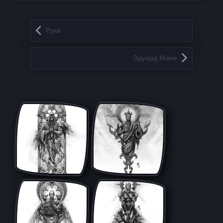
Запись навигация
Руки
Эдуард Мане