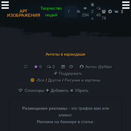
Найти:
Творчество
АРТ
2
людей
294
46
ИЗОБРАЖЕНИЯ
к
78
Ангелы в карандаше
0
0
Антон @pfilan
Поддержать
-Все
/
Другое
/
Рисунки и картины
Спонсоры
Добавить
Убрать
Размещение рекламы
- это трафик вам или
клиент.
Реклама на баннере в статье.