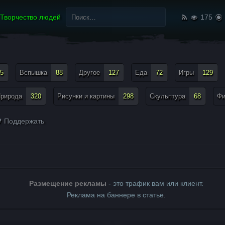
Найти:
Творчество людей
175
5
Вспышка
88
Другое
127
Еда
72
Игры
129
рирода
320
Рисунки и картины
298
Скульптура
68
Ф
Поддержать
Размещение рекламы
- это трафик вам или клиент.
Реклама на баннере в статье.