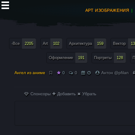
АРТ ИЗОБРАЖЕНИЯ
все теги меню
-Все
2205
Art
102
Архитектура
159
Вектор
13
Оформление
191
Портреты
128
П
Ангел из аниме
0
0
Антон @pfilan
Спонсоры
Добавить
Убрать