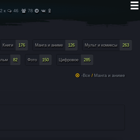
2 к
46
78
Книги
176
Манга и аниме
126
Мульт и комиксы
263
ильм
82
Фото
150
Цифровое
285
-Все
/
Манга и аниме