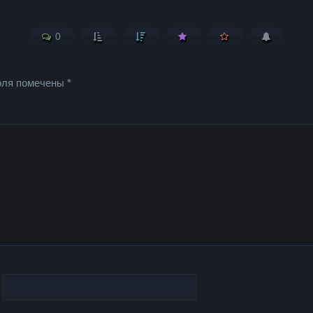
0
оля помечены
*